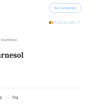
Se connecter
Français (BE)
 tournesol
urnesol
g
1kg