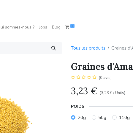
0
ui sommes-nous ?
Jobs
Blog
Tous les produits
Graines d
Graines d'Ama
(0 avis)
3,23
€
(
3,23
€
/
Units
)
POIDS
20g
50g
110g